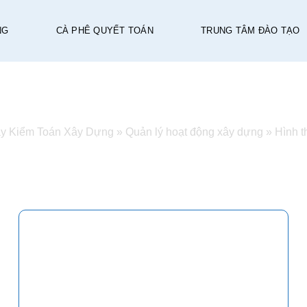
NG
CÀ PHÊ QUYẾT TOÁN
TRUNG TÂM ĐÀO TẠO
HÌNH THỨC QUẢN LÝ DỰ ÁN
ay Kiểm Toán Xây Dựng
»
Quản lý hoạt động xây dựng
»
Hình t