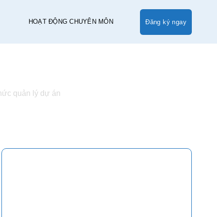
HOẠT ĐỘNG CHUYÊN MÔN
Đăng ký ngay
hức quản lý dự án